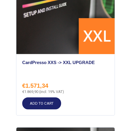
CardPresso XXS -> XXL UPGRADE
€
1.571,34
€
1.869,90
(incl. 19% VAT)
ADD TO CART