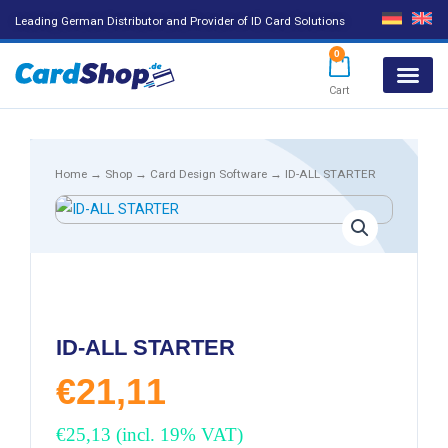
Leading German Distributor and Provider of ID Card Solutions
0
Cart
Products search
Home
→
Shop
→
Card Design Software
→ ID-ALL STARTER
ID-ALL STARTER
€
21,11
€
25,13
(incl. 19% VAT)