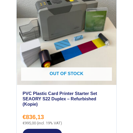
OUT OF STOCK
PVC Plastic Card Printer Starter Set
SEAORY S22 Duplex – Refurbished
(Kopie)
€
836,13
€
995,00
(incl. 19% VAT)