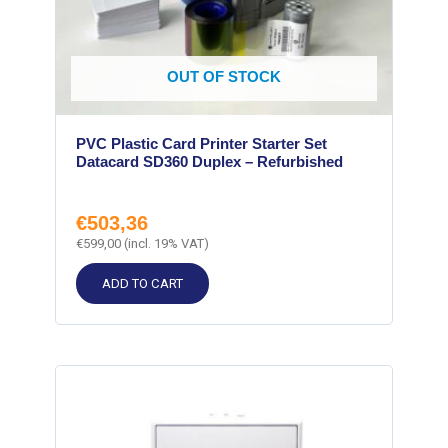
OUT OF STOCK
PVC Plastic Card Printer Starter Set
Datacard SD360 Duplex – Refurbished
€
503,36
€
599,00
(incl. 19% VAT)
ADD TO CART