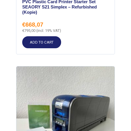
PVC Plastic Card Printer Starter Set
SEAORY S21 Simplex – Refurbished
(Kopie)
€
668,07
€
795,00
(incl. 19% VAT)
ADD TO CART