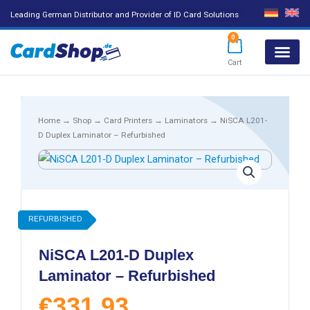
Leading German Distributor and Provider of ID Card Solutions
0
Cart
Products search
Home
→
Shop
→
Card Printers
→
Laminators
→ NiSCA L201-
D Duplex Laminator – Refurbished
REFURBISHED
NiSCA L201-D Duplex
Laminator – Refurbished
€
331,93