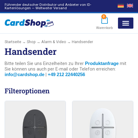
Führender deutscher Distributor und Anbieter von ID-
Kartenlösungen — Weltweiter Versand
0
Warenkorb
Products search
Startseite
→
Shop
→
Alarm & Video
→ Handsender
Handsender
Bitte teilen Sie uns Einzelheiten zu Ihrer
mit
Produktanfrage
Sie können uns auch per E-mail oder Telefon erreichen:
|
info@cardshop.de
+49 212 22440256
Filteroptionen