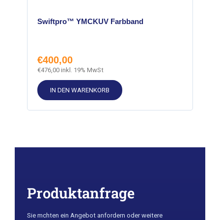
Swiftpro™ YMCKUV Farbband
€
400,00
€
476,00
inkl. 19% MwSt
IN DEN WARENKORB
Produktanfrage
Sie m￶chten ein Angebot anfordern oder weitere