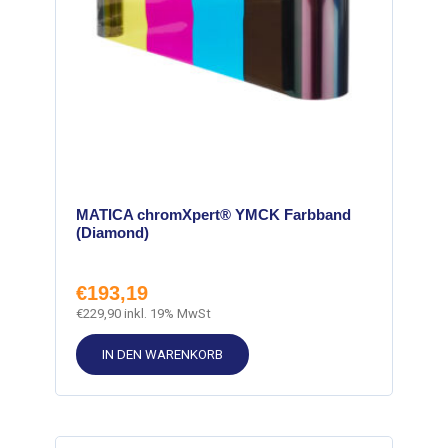
MATICA chromXpert® YMCK Farbband
(Diamond)
€
193,19
€
229,90
inkl. 19% MwSt
IN DEN WARENKORB