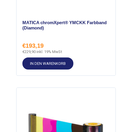
MATICA chromXpert® YMCKK Farbband
(Diamond)
€
193,19
€
229,90
inkl. 19% MwSt
IN DEN WARENKORB