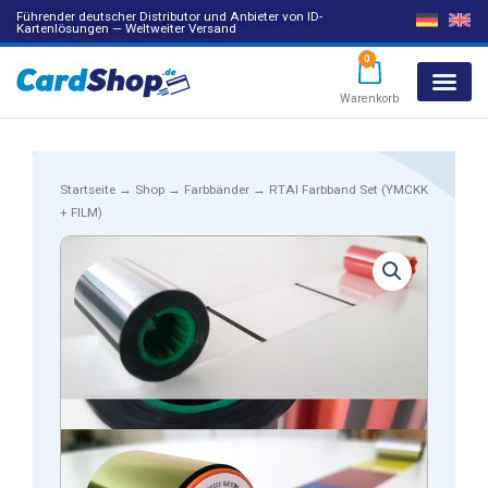
Führender deutscher Distributor und Anbieter von ID-
Kartenlösungen — Weltweiter Versand
0
Warenkorb
Products search
Startseite
→
Shop
→
Farbbänder
→ RTAI Farbband Set (YMCKK
+ FILM)