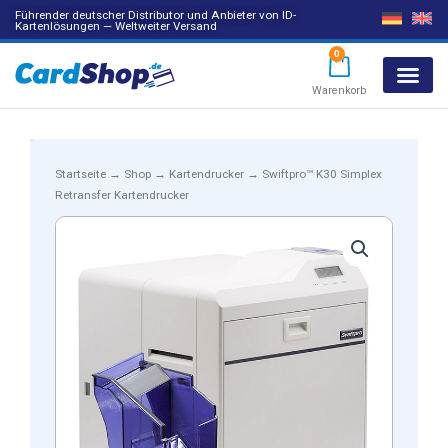
Führender deutscher Distributor und Anbieter von ID-
Kartenlösungen — Weltweiter Versand
0
Warenkorb
Products search
Startseite
→
Shop
→
Kartendrucker
→ Swiftpro™ K30 Simplex
Retransfer Kartendrucker