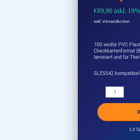
€
89,90
inkl. 19
exkl. Versandkosten
100 weiße PVC Plast
Checkkartenformat 
laminiert und für Th
SLE5542 kompatibel
1-3 T