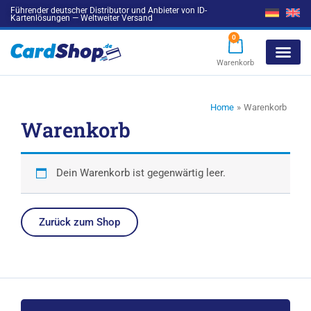
Führender deutscher Distributor und Anbieter von ID-
Kartenlösungen — Weltweiter Versand
0
Warenkorb
Products search
Home
Warenkorb
Warenkorb
Dein Warenkorb ist gegenwärtig leer.
Zurück zum Shop