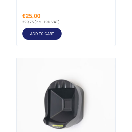
€
25,00
€
29,75
(incl. 19% VAT)
ADD TO CART