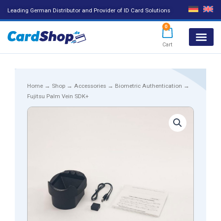
Leading German Distributor and Provider of ID Card Solutions
0
Cart
Products search
Home
→
Shop
→
Accessories
→
Biometric Authentication
→
Fujitsu Palm Vein SDK+