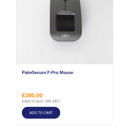
PalmSecure F-Pro Mouse
€
390,00
€
464,10
(incl. 19% VAT)
ADD TO CART