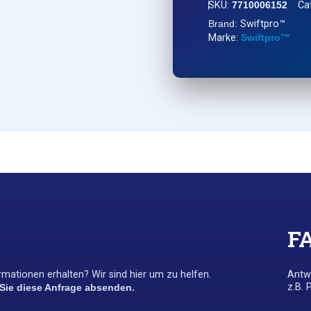
SKU:
7710006152
Ca
Brand:
Swiftpro™
Marke:
Swiftpro™
F
mationen erhalten? Wir sind hier um zu helfen.
Antwo
z.B. 
 Sie diese Anfrage absenden.