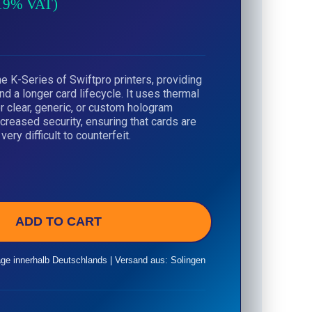
 19% VAT)
the K-Series of Swiftpro printers, providing
nd a longer card lifecycle. It uses thermal
or clear, generic, or custom hologram
ncreased security, ensuring that cards are
ery difficult to counterfeit.
ADD TO CART
age innerhalb Deutschlands | Versand aus: Solingen