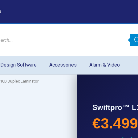
s
 Design Software
Accessories
Alarm & Video
10D Duplex Laminator
Swiftpro™ L
€
3.499