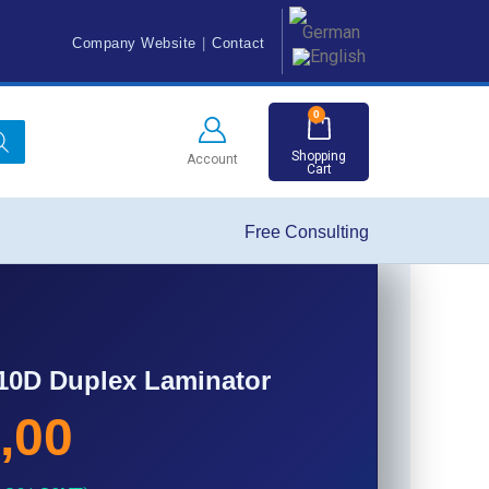
Company Website
|
Contact
0
Shopping
Account
Cart
Free Consulting
10D Duplex Laminator
,00