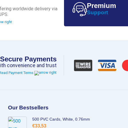
Premium
fering worldwide delivery via
Support
UPS.
Secure Payments
ith convenience and trust
Read Payment Terms
Our Bestsellers
500 PVC Cards, White, 0.76mm
€
33,53