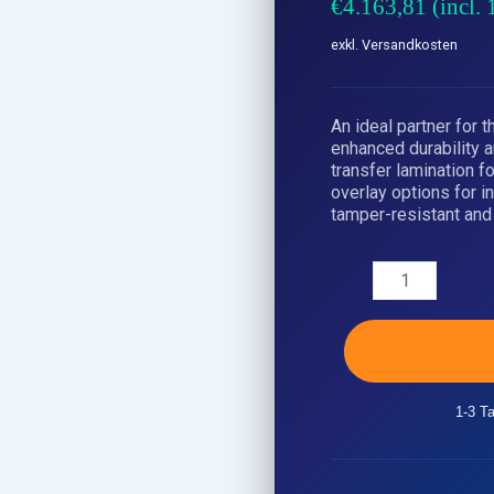
€
4.163,81
(incl.
exkl. Versandkosten
An ideal partner for 
enhanced durability a
transfer lamination f
overlay options for i
tamper-resistant and v
1-3 T