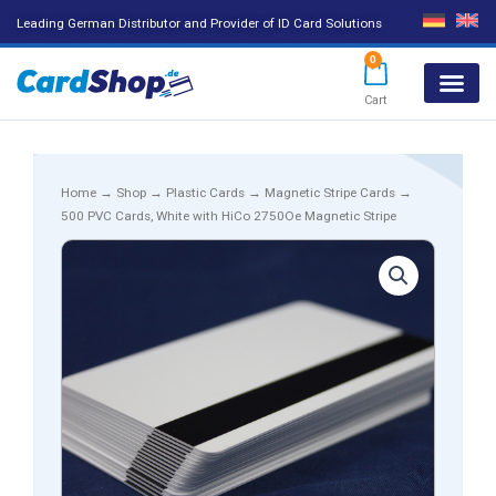
Leading German Distributor and Provider of ID Card Solutions
0
Cart
Products search
Home
→
Shop
→
Plastic Cards
→
Magnetic Stripe Cards
→
500 PVC Cards, White with HiCo 2750Oe Magnetic Stripe