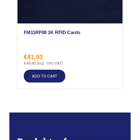
FM11RF08 1K RFID Cards
€
41,93
€
49,90
(incl. 19% VAT)
ADD TO CART