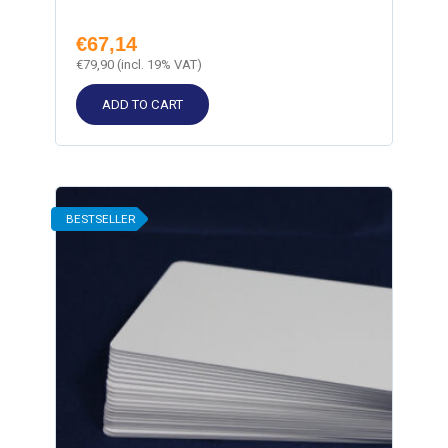
€
67,14
€
79,90
(incl. 19% VAT)
ADD TO CART
BESTSELLER