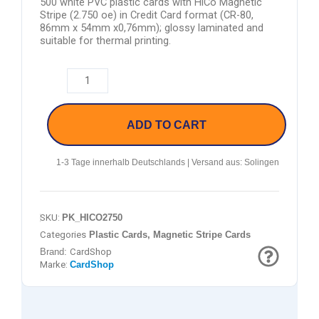
500 white PVC plastic cards with HiCo Magnetic
Stripe (2.750 oe) in Credit Card format (CR-80,
86mm x 54mm x0,76mm); glossy laminated and
suitable for thermal printing.
ADD TO CART
1-3 Tage innerhalb Deutschlands | Versand aus: Solingen
SKU:
PK_HICO2750
Categories
Plastic Cards
,
Magnetic Stripe Cards
Brand:
CardShop
Marke:
CardShop