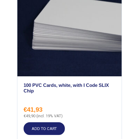
100 PVC Cards, white, with I Code SLIX
Chip
€
41,93
€
49,90
(incl. 19% VAT)
ADD TO CART