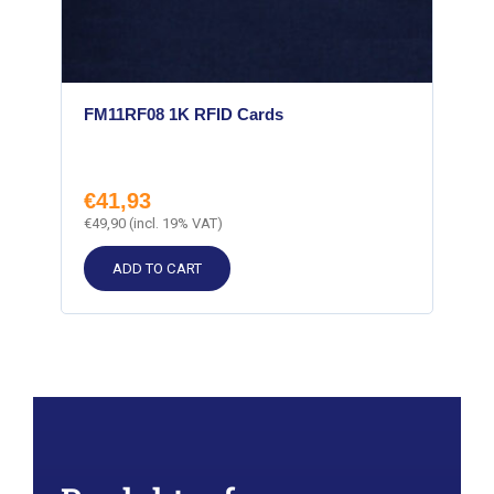
FM11RF08 1K RFID Cards
€
41,93
€
49,90
(incl. 19% VAT)
ADD TO CART