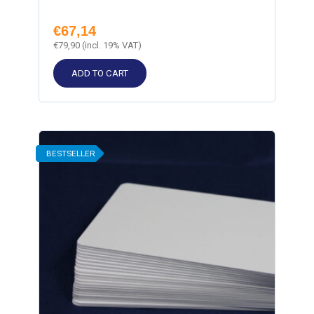
€
67,14
€
79,90
(incl. 19% VAT)
ADD TO CART
BESTSELLER