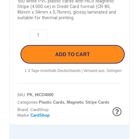
500 white PVC plastic cards with HiCo Magnetic
Stripe (4.000 oe) in Credit Card format (CR-80,
86mm x 54mm x 0,76mm); glossy laminated and
suitable for thermal printing.
ADD TO CART
1-3 Tage innerhalb Deutschlands | Versand aus: Solingen
SKU:
PK_HICO4000
Categories
Plastic Cards
,
Magnetic Stripe Cards
Brand:
CardShop
Marke:
CardShop