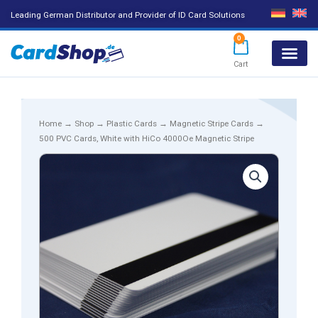
Leading German Distributor and Provider of ID Card Solutions
0
Cart
Products search
Home
→
Shop
→
Plastic Cards
→
Magnetic Stripe Cards
→
500 PVC Cards, White with HiCo 4000Oe Magnetic Stripe