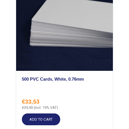
500 PVC Cards, White, 0.76mm
€
33,53
€
39,90
(incl. 19% VAT)
ADD TO CART