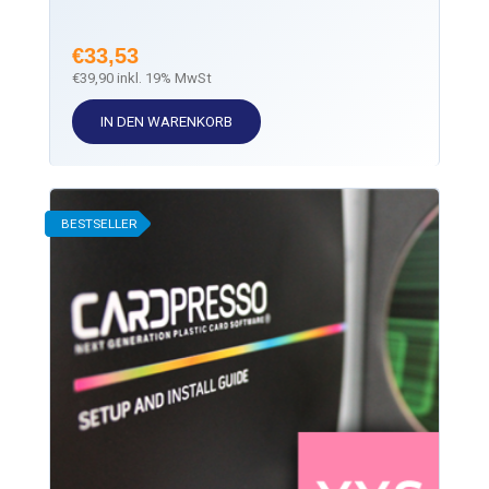
€
33,53
€
39,90
inkl. 19% MwSt
IN DEN WARENKORB
BESTSELLER