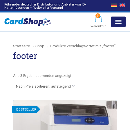
Führender deutscher Distributor und Anbieter von ID-
Kartenlösungen — Weltweiter Versand
0
Warenkorb
Products search
Startseite
→
Shop
→ Produkte verschlagwortet mit „footer“
footer
Alle 3 Ergebnisse werden angezeigt
BESTSELLER