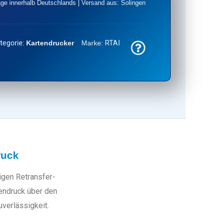
age innerhalb Deutschlands | Versand aus: Solingen
tegorie:
Kartendrucker
Marke:
RTAI
ruck
gen Retransfer-
tendruck über den
verlässigkeit.