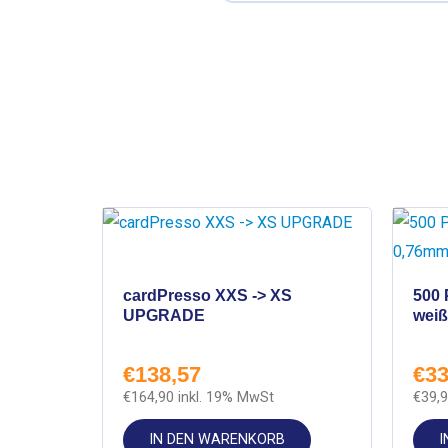
BESTSE
cardPresso XXS -> XS
500 
UPGRADE
weiß
€
138,57
€
33
€
164,90
inkl. 19% MwSt
€
39,
IN DEN WARENKORB
I