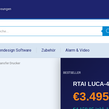
lösungen
endesign Software
Zubehör
Alarm & Video
nsfer Drucker
BESTSELLER
RTAI LUCA-4
€
3.495