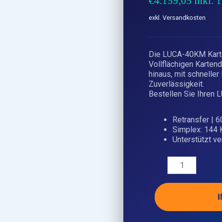
€
4.159,05
inkl.
exkl. Versandkosten
Die LUCA-40KM Karte
Vollflächigen Karten
hinaus, mit schnelle
Zuverlässigkeit.
Bestellen Sie Ihren
Retransfer | 6
Simplex: 144 
Unterstützt v